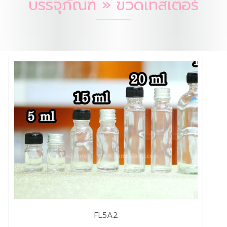
บรรจุภัณฑ์ » ขวดเทสเตอร์
FL5A2